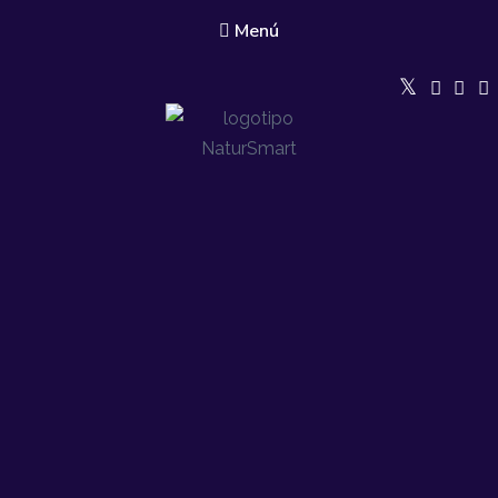
Menú
Natur Smart
Conservación de la biodiversidad a través de modelos de gestión
agroforestal integrales y la creación de redes de tejido asociativo con
enfoque de género