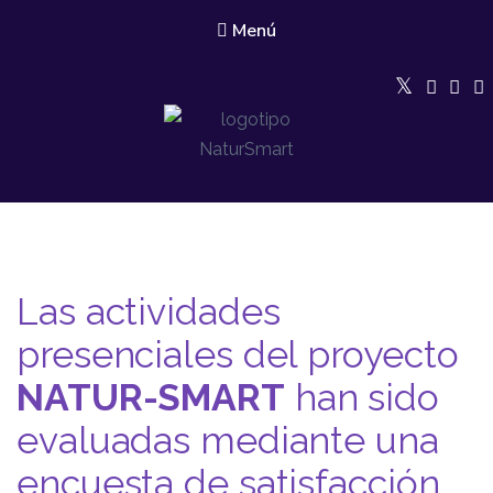
Menú
Natur Smart
Conservación de la biodiversidad a través de modelos de gestión
agroforestal integrales y la creación de redes de tejido asociativo con
enfoque de género
Las actividades
presenciales del proyecto
NATUR-SMART
han sido
evaluadas mediante una
encuesta de satisfacción