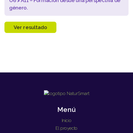
O6
>
A11 – Formación desde una perspectiva de
género.
Ver resultado
Menú
Inicio
El proyecto